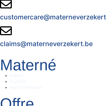
customercare@materneverzekert
claims@materneverzekert.be
Materné
Emplois
Académie
Appel d'information
Offre