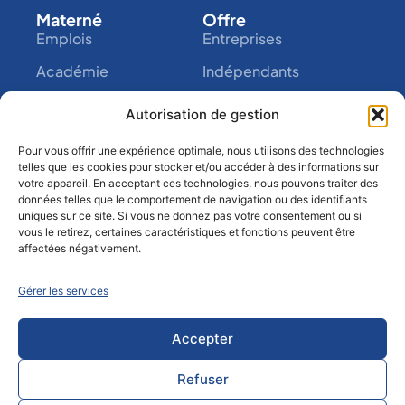
Materné
Offre
Emplois
Entreprises
Académie
Indépendants
Appel d'information
Particuliers
Autorisation de gestion
Entreprise
Outils
A propos de nous
Mon Materné
Pour vous offrir une expérience optimale, nous utilisons des technologies
telles que les cookies pour stocker et/ou accéder à des informations sur
Contact
Assistance
votre appareil. En acceptant ces technologies, nous pouvons traiter des
données telles que le comportement de navigation ou des identifiants
Clause de
Blog
uniques sur ce site. Si vous ne donnez pas votre consentement ou si
confidentialité
vous le retirez, certaines caractéristiques et fonctions peuvent être
affectées négativement.
Clause de non-
responsabilité
Gérer les services
Règles de conduite
Accepter
Refuser
© 2024 Materné ® Tous droits réservés - Par