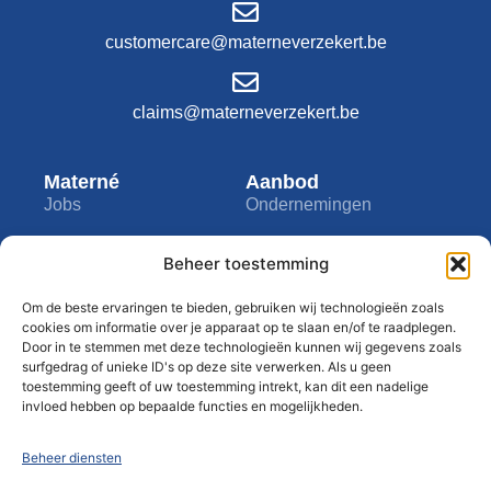
customercare@materneverzekert.be
claims@materneverzekert.be
Materné
Aanbod
Jobs
Ondernemingen
Academy
Zelfstandigen
Beheer toestemming
Infogesprek
Particulieren
Bedrijf
Tools
Om de beste ervaringen te bieden, gebruiken wij technologieën zoals
cookies om informatie over je apparaat op te slaan en/of te raadplegen.
Over ons
My Materné
Door in te stemmen met deze technologieën kunnen wij gegevens zoals
surfgedrag of unieke ID's op deze site verwerken. Als u geen
Contact
Assistance
toestemming geeft of uw toestemming intrekt, kan dit een nadelige
invloed hebben op bepaalde functies en mogelijkheden.
Privacyclausule
Blog
Disclaimer
Beheer diensten
Gedragsregels