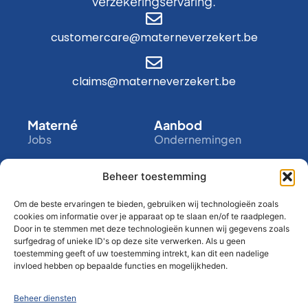
verzekeringservaring.
customercare@materneverzekert.be
claims@materneverzekert.be
Materné
Aanbod
Jobs
Ondernemingen
Academy
Zelfstandigen
Beheer toestemming
Infogesprek
Particulieren
Bedrijf
Tools
Om de beste ervaringen te bieden, gebruiken wij technologieën zoals
Over ons
My Materné
cookies om informatie over je apparaat op te slaan en/of te raadplegen.
Door in te stemmen met deze technologieën kunnen wij gegevens zoals
Contact
Assistance
surfgedrag of unieke ID's op deze site verwerken. Als u geen
toestemming geeft of uw toestemming intrekt, kan dit een nadelige
Privacyclausule
Blog
invloed hebben op bepaalde functies en mogelijkheden.
Disclaimer
Beheer diensten