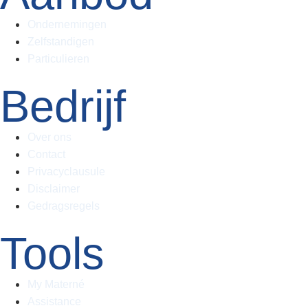
Ondernemingen
Zelfstandigen
Particulieren
Bedrijf
Over ons
Contact
Privacyclausule
Disclaimer
Gedragsregels
Tools
My Materné
Assistance