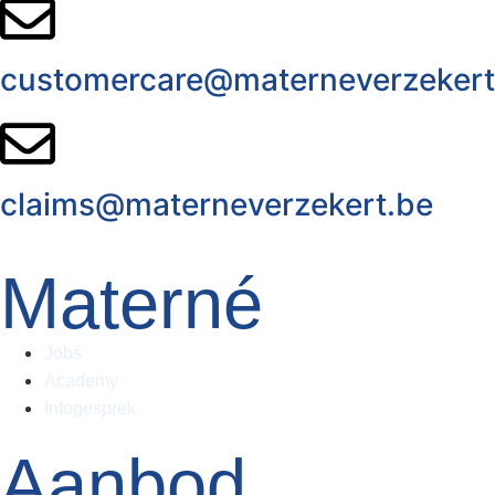
customercare@materneverzekert
claims@materneverzekert.be
Materné
Jobs
Academy
Infogesprek
Aanbod