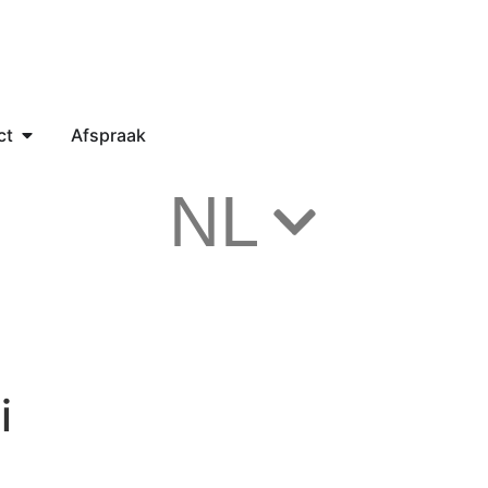
ct
Afspraak
NL
i