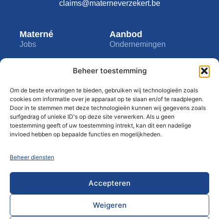
claims@materneverzekert.be
Materné
Aanbod
Jobs
Ondernemingen
Academy
Zelfstandigen
Beheer toestemming
Infogesprek
Particulieren
Bedrijf
Tools
Om de beste ervaringen te bieden, gebruiken wij technologieën zoals
cookies om informatie over je apparaat op te slaan en/of te raadplegen.
Over ons
My Materné
Door in te stemmen met deze technologieën kunnen wij gegevens zoals
surfgedrag of unieke ID's op deze site verwerken. Als u geen
Contact
Assistance
toestemming geeft of uw toestemming intrekt, kan dit een nadelige
invloed hebben op bepaalde functies en mogelijkheden.
Privacyclausule
Blog
Disclaimer
Beheer diensten
Gedragsregels
Accepteren
Weigeren
© 2024 Materné ® Alle rechten voorbehouden • By