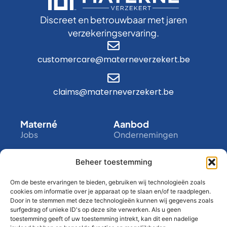
Discreet en betrouwbaar met jaren
verzekeringservaring.
customercare@materneverzekert.be
claims@materneverzekert.be
Materné
Aanbod
Jobs
Ondernemingen
Academy
Zelfstandigen
Beheer toestemming
Infogesprek
Particulieren
Bedrijf
Tools
Om de beste ervaringen te bieden, gebruiken wij technologieën zoals
Over ons
My Materné
cookies om informatie over je apparaat op te slaan en/of te raadplegen.
Door in te stemmen met deze technologieën kunnen wij gegevens zoals
Contact
Assistance
surfgedrag of unieke ID's op deze site verwerken. Als u geen
toestemming geeft of uw toestemming intrekt, kan dit een nadelige