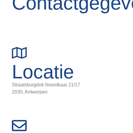
Contactgegev
+32 (0) 3 326 38 80
customercare@materneverzekert.be
claims@materneverzekert.be (schade)
Locatie
Straatsburgdok Noordkaai 21/17
2030, Antwerpen
Bekijk op de kaart