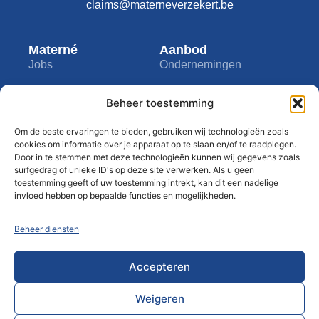
claims@materneverzekert.be
Materné
Aanbod
Jobs
Ondernemingen
Academy
Zelfstandigen
Beheer toestemming
Infogesprek
Particulieren
Bedrijf
Tools
Om de beste ervaringen te bieden, gebruiken wij technologieën zoals
cookies om informatie over je apparaat op te slaan en/of te raadplegen.
Over ons
My Materné
Door in te stemmen met deze technologieën kunnen wij gegevens zoals
surfgedrag of unieke ID's op deze site verwerken. Als u geen
Contact
Assistance
toestemming geeft of uw toestemming intrekt, kan dit een nadelige
invloed hebben op bepaalde functies en mogelijkheden.
Privacyclausule
Blog
Disclaimer
Beheer diensten
Gedragsregels
Accepteren
Weigeren
© 2024 Materné ® Alle rechten voorbehouden • By