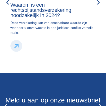
Waarom is een
W
rechtsbijstandsverzekering
a
noodzakelijk in 2024?
a
Deze verzekering kan van onschatbare waarde zijn
He
wanneer u onverwachts in een juridisch conflict verzeild
ve
raakt.
pa
Meld u aan op onze nieuwsbrief