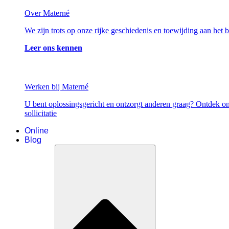
Over Materné
We zijn trots op onze rijke geschiedenis en toewijding aan het
Leer ons kennen
Werken bij Materné
U bent oplossingsgericht en ontzorgt anderen graag? Ontdek on
sollicitatie
Online
Blog